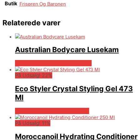
Butik
Frisøren Og Baronen
Relaterede varer
Australian Bodycare Lusekam
Bedste pris hos Billigparfume.dk
På Udsalg! 22%
Eco Styler Crystal Styling Gel 473
Ml
På Udsalg hos Billigparfume.dk
På Udsalg! 11%
Moroccanoil Hydrating Conditioner