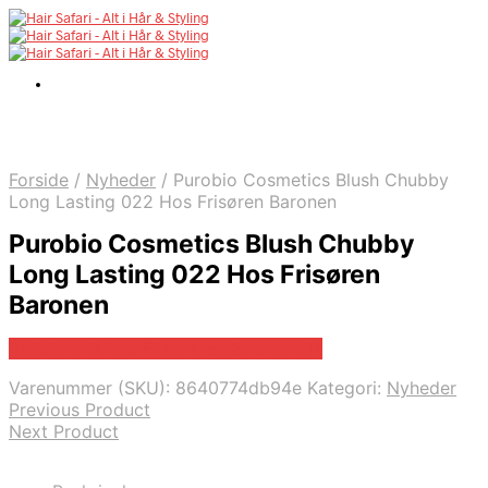
Forside
/
Nyheder
/
Purobio Cosmetics Blush Chubby
Long Lasting 022 Hos Frisøren Baronen
Purobio Cosmetics Blush Chubby
Long Lasting 022 Hos Frisøren
Baronen
Bedste pris hos Frisorenogbaronen.dk
Varenummer (SKU):
8640774db94e
Kategori:
Nyheder
Previous Product
Next Product