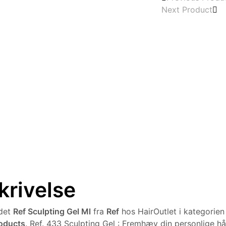
Next Product
krivelse
ndet
Ref Sculpting Gel Ml
fra
Ref
hos HairOutlet i kategorie
roducts
. Ref. 433 Sculpting Gel : Fremhæv din personlige hå