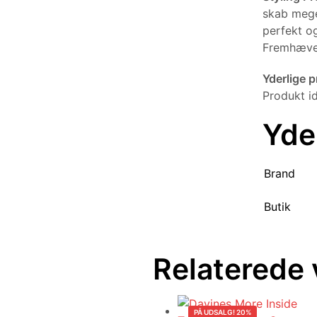
skab meget
perfekt og
Fremhæver
Yderlige 
Produkt i
Yde
Brand
Butik
Relaterede 
PÅ UDSALG! 20%