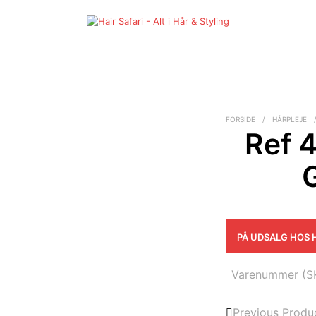
FORSIDE
/
HÅRPLEJE
Ref 
PÅ UDSALG HOS 
Varenummer (S
Previous Produ