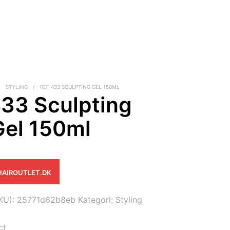
/
STYLING
/
REF 433 SCULPTING GEL 150ML
433 Sculpting
Gel 150ml
HAIROUTLET.DK
KU):
25771d62b8eb
Kategori:
Styling
ct