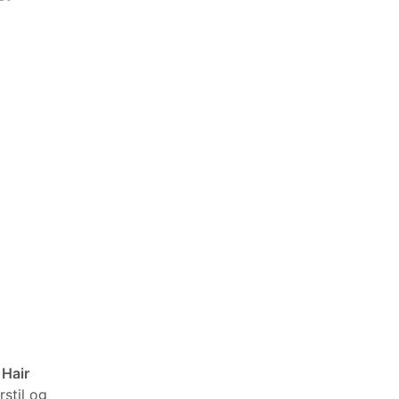
n
Hair
rstil og