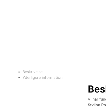
Beskrivelse
Yderligere information
Bes
Vi har fu
Styling P