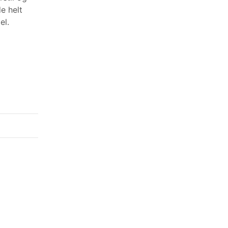
e helt
el.