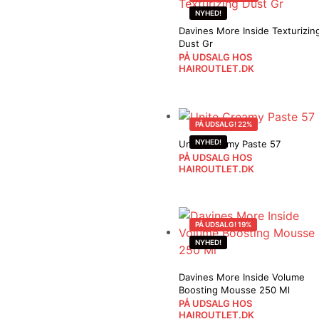
NYHED!
Davines More Inside Texturizin
Dust Gr
PÅ UDSALG HOS
HAIROUTLET.DK
PÅ UDSALG! 22%
NYHED!
Unite Creamy Paste 57
PÅ UDSALG HOS
HAIROUTLET.DK
PÅ UDSALG! 19%
NYHED!
Davines More Inside Volume
Boosting Mousse 250 Ml
PÅ UDSALG HOS
HAIROUTLET.DK