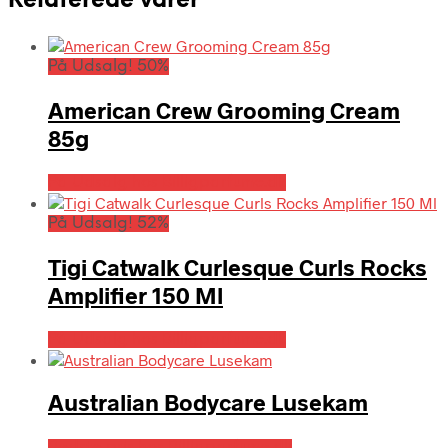
Relaterede varer
På Udsalg! 50%
American Crew Grooming Cream
85g
På Udsalg hos Billigparfume.dk
På Udsalg! 52%
Tigi Catwalk Curlesque Curls Rocks
Amplifier 150 Ml
På Udsalg hos Billigparfume.dk
Australian Bodycare Lusekam
Bedste pris hos Billigparfume.dk