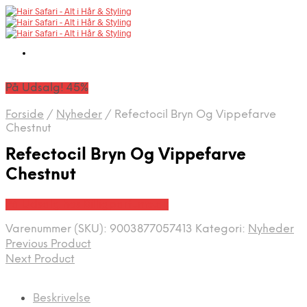
På Udsalg! 45%
Forside
/
Nyheder
/
Refectocil Bryn Og Vippefarve
Chestnut
Refectocil Bryn Og Vippefarve
Chestnut
På Udsalg hos Billigparfume.dk
Varenummer (SKU):
9003877057413
Kategori:
Nyheder
Previous Product
Next Product
Beskrivelse