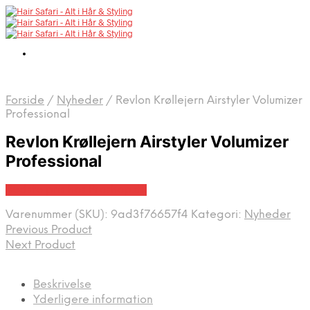
Forside
/
Nyheder
/
Revlon Krøllejern Airstyler Volumizer
Professional
Revlon Krøllejern Airstyler Volumizer
Professional
Bedste pris hos Proshop.dk
Varenummer (SKU):
9ad3f76657f4
Kategori:
Nyheder
Previous Product
Next Product
Beskrivelse
Yderligere information