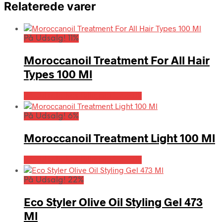
Relaterede varer
På Udsalg! 11%
Moroccanoil Treatment For All Hair
Types 100 Ml
På Udsalg hos Billigparfume.dk
På Udsalg! 6%
Moroccanoil Treatment Light 100 Ml
På Udsalg hos Billigparfume.dk
På Udsalg! 22%
Eco Styler Olive Oil Styling Gel 473
Ml