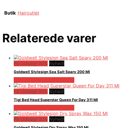
Butik
Hairoutlet
Relaterede varer
På Udsalg! 30%
Nyhed!
Goldwell Stylesign Sea Salt Spary 200 Ml
På Udsalg hos Hairoutlet.dk
På Udsalg! 30%
Nyhed!
Tigi Bed Head Superstar Queen For Day 311 Ml
På Udsalg hos Hairoutlet.dk
På Udsalg! 30%
Nyhed!
Goldwell Stylesign Dry Spray Wax 150 Ml