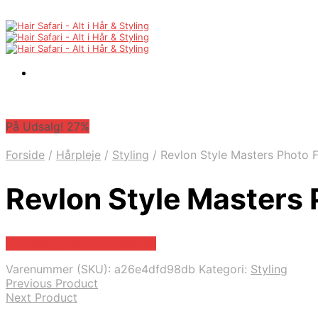
På Udsalg! 27%
Forside
/
Hårpleje
/
Styling
/
Revlon Style Masters Photo F
Revlon Style Masters 
På Udsalg hos Hairoutlet.dk
Varenummer (SKU):
a26e4dfd98db
Kategori:
Styling
Previous Product
Next Product