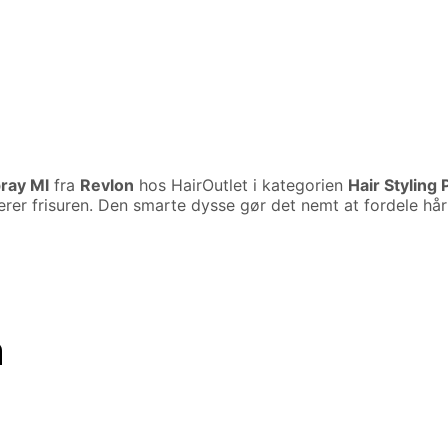
pray Ml
fra
Revlon
hos HairOutlet i kategorien
Hair Styling
serer frisuren. Den smarte dysse gør det nemt at fordele hå
n