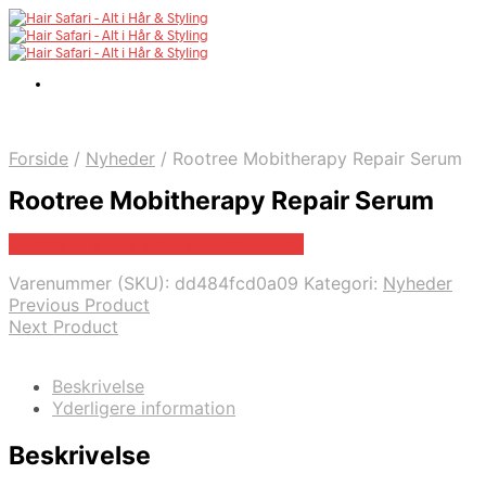
Forside
/
Nyheder
/
Rootree Mobitherapy Repair Serum
Rootree Mobitherapy Repair Serum
Bedste pris hos Shop.glowstudio.dk
Varenummer (SKU):
dd484fcd0a09
Kategori:
Nyheder
Previous Product
Next Product
Beskrivelse
Yderligere information
Beskrivelse