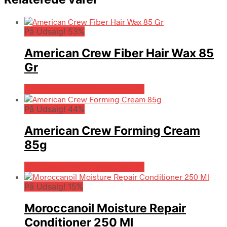
På Udsalg! 53%
American Crew Fiber Hair Wax 85
Gr
På Udsalg hos Billigparfume.dk
På Udsalg! 44%
American Crew Forming Cream
85g
På Udsalg hos Billigparfume.dk
På Udsalg! 15%
Moroccanoil Moisture Repair
Conditioner 250 Ml