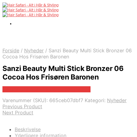
Forside
/
Nyheder
/
Sanzi Beauty Multi Stick Bronzer 06
Cocoa Hos Frisøren Baronen
Sanzi Beauty Multi Stick Bronzer 06
Cocoa Hos Frisøren Baronen
Bedste pris hos Frisorenogbaronen.dk
Varenummer (SKU):
665ceb07dbf7
Kategori:
Nyheder
Previous Product
Next Product
Beskrivelse
Yderligere information