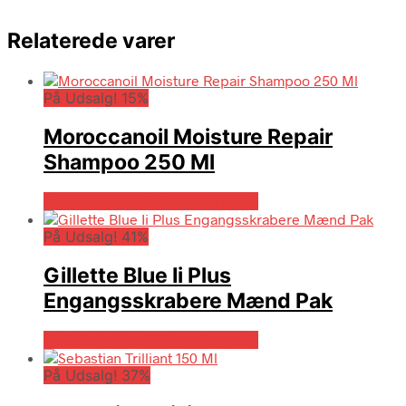
Relaterede varer
På Udsalg! 15%
Moroccanoil Moisture Repair
Shampoo 250 Ml
På Udsalg hos Billigparfume.dk
På Udsalg! 41%
Gillette Blue Ii Plus
Engangsskrabere Mænd Pak
På Udsalg hos Billigparfume.dk
På Udsalg! 37%