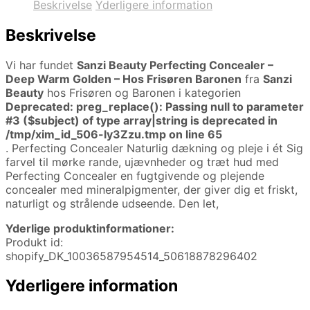
Beskrivelse
Yderligere information
Beskrivelse
Vi har fundet
Sanzi Beauty Perfecting Concealer –
Deep Warm Golden – Hos Frisøren Baronen
fra
Sanzi
Beauty
hos Frisøren og Baronen i kategorien
Deprecated
: preg_replace(): Passing null to parameter
#3 ($subject) of type array|string is deprecated in
/tmp/xim_id_506-ly3Zzu.tmp
on line
65
. Perfecting Concealer Naturlig dækning og pleje i ét Sig
farvel til mørke rande, ujævnheder og træt hud med
Perfecting Concealer en fugtgivende og plejende
concealer med mineralpigmenter, der giver dig et friskt,
naturligt og strålende udseende. Den let,
Yderlige produktinformationer:
Produkt id:
shopify_DK_10036587954514_50618878296402
Yderligere information