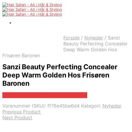
Forside
/
Nyheder
/
Sanzi
Beauty Perfecting Concealer
Deep Warm Golden Hos
Frisøren Baronen
Sanzi Beauty Perfecting Concealer
Deep Warm Golden Hos Frisøren
Baronen
Bedste pris hos Frisorenogbaronen.dk
Varenummer (SKU):
ff76e45be6d4
Kategori:
Nyheder
Previous Product
Next Product