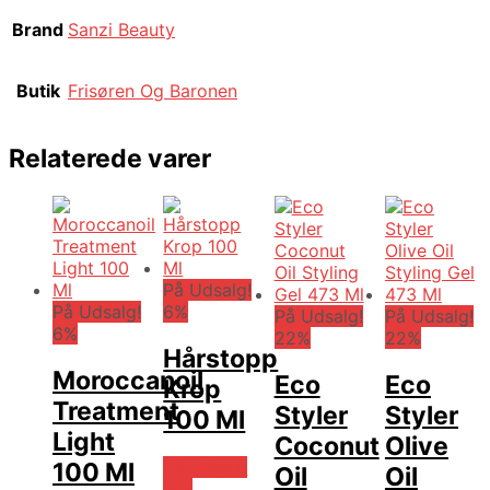
Brand
Sanzi Beauty
Butik
Frisøren Og Baronen
Relaterede varer
På Udsalg!
På Udsalg!
6%
På Udsalg!
På Udsalg!
6%
22%
22%
Hårstopp
Moroccanoil
Eco
Eco
Krop
Treatment
Styler
Styler
100 Ml
Light
Coconut
Olive
På Udsalg
100 Ml
Oil
Oil
hos