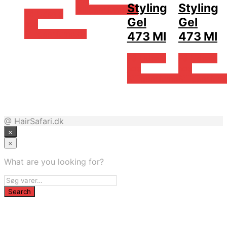
Styling
Styling
Billigparfume.dk
På Udsalg
Gel
Gel
hos
Billigparfume.dk
473 Ml
473 Ml
På Udsalg
På Udsalg
hos
hos
Billigparfume.dk
Billigparfum
@ HairSafari.dk
×
×
What are you looking for?