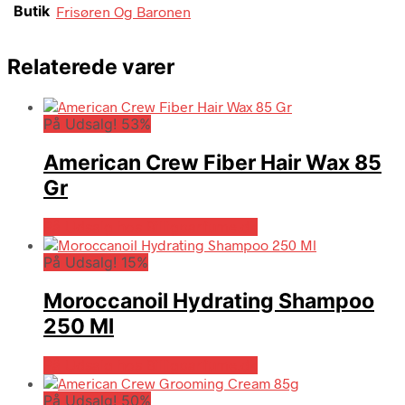
Butik
Frisøren Og Baronen
Relaterede varer
På Udsalg! 53%
American Crew Fiber Hair Wax 85
Gr
På Udsalg hos Billigparfume.dk
På Udsalg! 15%
Moroccanoil Hydrating Shampoo
250 Ml
På Udsalg hos Billigparfume.dk
På Udsalg! 50%