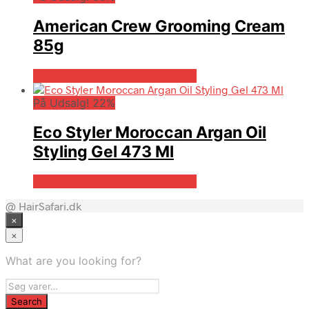
American Crew Grooming Cream
85g
På Udsalg hos Billigparfume.dk
På Udsalg! 22%
Eco Styler Moroccan Argan Oil
Styling Gel 473 Ml
På Udsalg hos Billigparfume.dk
@ HairSafari.dk
×
×
What are you looking for?