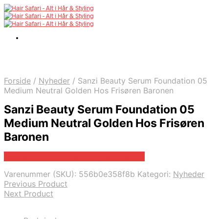
Forside
/
Nyheder
/
Sanzi Beauty Serum Foundation 05
Medium Neutral Golden Hos Frisøren Baronen
Sanzi Beauty Serum Foundation 05
Medium Neutral Golden Hos Frisøren
Baronen
Bedste pris hos Frisorenogbaronen.dk
Varenummer (SKU):
556b0e358f8b
Kategori:
Nyheder
Previous Product
Next Product