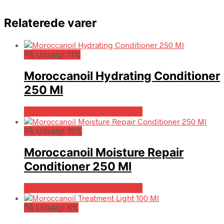
Relaterede varer
På Udsalg! 11%
Moroccanoil Hydrating Conditioner
250 Ml
På Udsalg hos Billigparfume.dk
På Udsalg! 15%
Moroccanoil Moisture Repair
Conditioner 250 Ml
På Udsalg hos Billigparfume.dk
På Udsalg! 6%