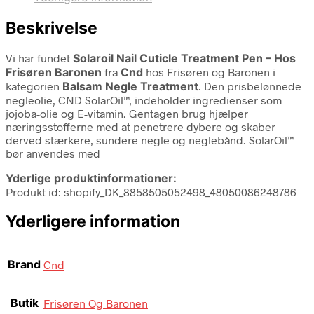
Beskrivelse
Vi har fundet
Solaroil Nail Cuticle Treatment Pen – Hos
Frisøren Baronen
fra
Cnd
hos Frisøren og Baronen i
kategorien
Balsam Negle Treatment
. Den prisbelønnede
negleolie, CND SolarOil™, indeholder ingredienser som
jojoba-olie og E-vitamin. Gentagen brug hjælper
næringsstofferne med at penetrere dybere og skaber
derved stærkere, sundere negle og neglebånd. SolarOil™
bør anvendes med
Yderlige produktinformationer:
Produkt id: shopify_DK_8858505052498_48050086248786
Yderligere information
Brand
Cnd
Butik
Frisøren Og Baronen