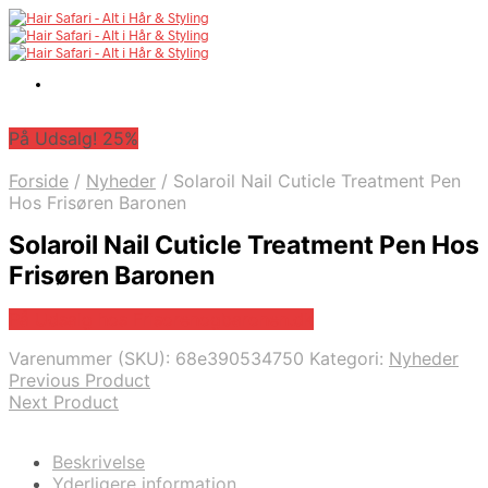
På Udsalg! 25%
Forside
/
Nyheder
/
Solaroil Nail Cuticle Treatment Pen
Hos Frisøren Baronen
Solaroil Nail Cuticle Treatment Pen Hos
Frisøren Baronen
På Udsalg hos Frisorenogbaronen.dk
Varenummer (SKU):
68e390534750
Kategori:
Nyheder
Previous Product
Next Product
Beskrivelse
Yderligere information