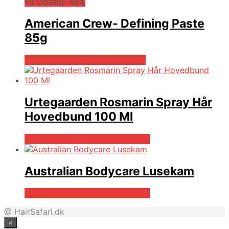
På Udsalg! 48%
American Crew- Defining Paste
85g
På Udsalg hos Billigparfume.dk
Urtegaarden Rosmarin Spray Hår
Hovedbund 100 Ml
Bedste pris hos Billigparfume.dk
Australian Bodycare Lusekam
Bedste pris hos Billigparfume.dk
@ HairSafari.dk
×