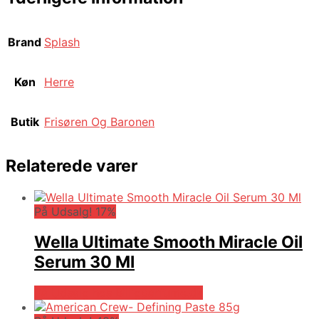
Brand
Splash
Køn
Herre
Butik
Frisøren Og Baronen
Relaterede varer
På Udsalg! 17%
Wella Ultimate Smooth Miracle Oil
Serum 30 Ml
På Udsalg hos Billigparfume.dk