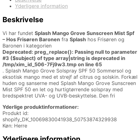
Yderligere information
Beskrivelse
Vi har fundet
Splash Mango Grove Sunscreen Mist Spf
– Hos Frisøren Baronen
fra
Splash
hos Frisøren og
Baronen i kategorien
Deprecated
: preg_replace(): Passing null to parameter
#3 ($subject) of type array|string is deprecated in
/tmp/xim_id_506-7Fj9w3.tmp
on line
65
. Splash Mango Grove Solspray SPF 50 Sommersol og
eksotisk mango med et strejf af citrus og solskin. Forkæl
huden og sanserne med Splash Mango Grove Sunscreen
Mist SPF 50 en let og hurtigtørrende solspray med
bredspektret UVA- og UVB-beskyttelse. Den fri
Yderlige produktinformationer:
Produkt id:
shopify_DK_10069830041938_50753874329938
Køn: Herre
Yderligere information