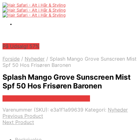
På Udsalg! 57%
Forside
/
Nyheder
/
Splash Mango Grove Sunscreen Mist
Spf 50 Hos Frisøren Baronen
Splash Mango Grove Sunscreen Mist
Spf 50 Hos Frisøren Baronen
På Udsalg hos Frisorenogbaronen.dk
Varenummer (SKU):
e3a1f1a99639
Kategori:
Nyheder
Previous Product
Next Product
Beskrivelse