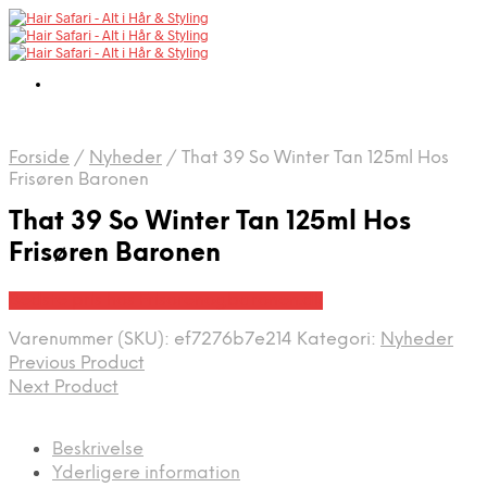
Forside
/
Nyheder
/
That 39 So Winter Tan 125ml Hos
Frisøren Baronen
That 39 So Winter Tan 125ml Hos
Frisøren Baronen
Bedste pris hos Frisorenogbaronen.dk
Varenummer (SKU):
ef7276b7e214
Kategori:
Nyheder
Previous Product
Next Product
Beskrivelse
Yderligere information