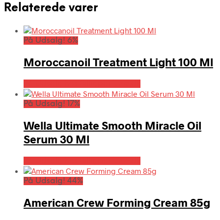
Relaterede varer
På Udsalg! 6%
Moroccanoil Treatment Light 100 Ml
På Udsalg hos Billigparfume.dk
På Udsalg! 17%
Wella Ultimate Smooth Miracle Oil
Serum 30 Ml
På Udsalg hos Billigparfume.dk
På Udsalg! 44%
American Crew Forming Cream 85g