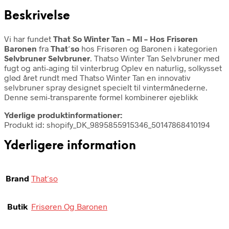
Beskrivelse
Vi har fundet
That So Winter Tan – Ml – Hos Frisøren
Baronen
fra
That´so
hos Frisøren og Baronen i kategorien
Selvbruner Selvbruner
. Thatso Winter Tan Selvbruner med
fugt og anti-aging til vinterbrug Oplev en naturlig, solkysset
glød året rundt med Thatso Winter Tan en innovativ
selvbruner spray designet specielt til vintermånederne.
Denne semi-transparente formel kombinerer øjeblikk
Yderlige produktinformationer:
Produkt id: shopify_DK_9895855915346_50147868410194
Yderligere information
Brand
That´so
Butik
Frisøren Og Baronen