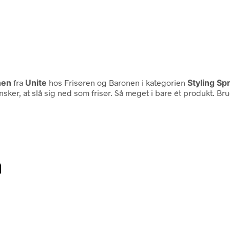
nen
fra
Unite
hos Frisøren og Baronen i kategorien
Styling Sp
 ønsker, at slå sig ned som frisør. Så meget i bare ét produkt. 
n