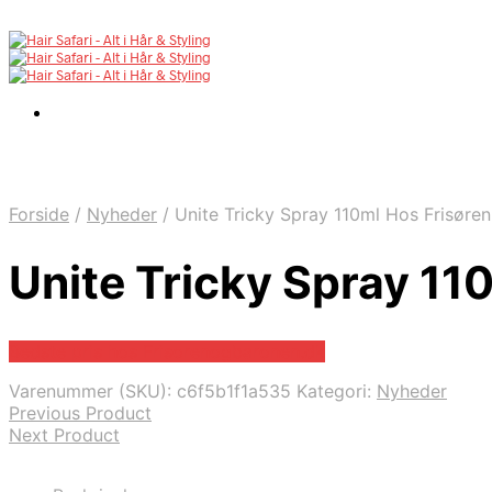
Forside
/
Nyheder
/
Unite Tricky Spray 110ml Hos Frisøre
Unite Tricky Spray 11
Bedste pris hos Frisorenogbaronen.dk
Varenummer (SKU):
c6f5b1f1a535
Kategori:
Nyheder
Previous Product
Next Product