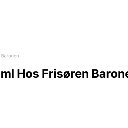
n Baronen
0ml Hos Frisøren Baron