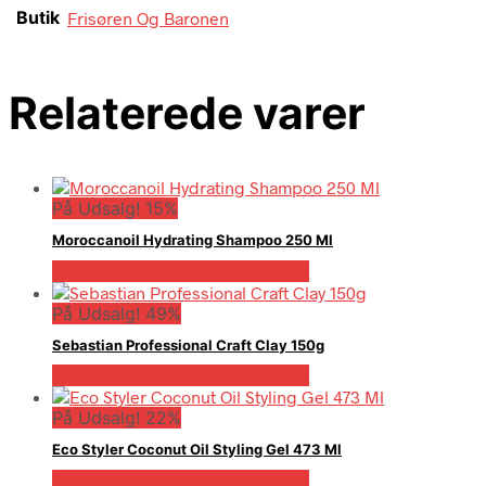
Butik
Frisøren Og Baronen
Relaterede varer
På Udsalg! 15%
Moroccanoil Hydrating Shampoo 250 Ml
På Udsalg hos Billigparfume.dk
På Udsalg! 49%
Sebastian Professional Craft Clay 150g
På Udsalg hos Billigparfume.dk
På Udsalg! 22%
Eco Styler Coconut Oil Styling Gel 473 Ml
På Udsalg hos Billigparfume.dk