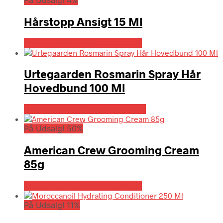
Hårstopp Ansigt 15 Ml
På Udsalg hos Billigparfume.dk
Urtegaarden Rosmarin Spray Hår
Hovedbund 100 Ml
Bedste pris hos Billigparfume.dk
På Udsalg! 50%
American Crew Grooming Cream
85g
På Udsalg hos Billigparfume.dk
På Udsalg! 11%