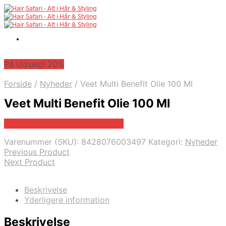
På Udsalg! 20%
Forside
/
Nyheder
/
Veet Multi Benefit Olie 100 Ml
Veet Multi Benefit Olie 100 Ml
På Udsalg hos Billigparfume.dk
Varenummer (SKU):
8428076003497
Kategori:
Nyheder
Previous Product
Next Product
Beskrivelse
Yderligere information
Beskrivelse