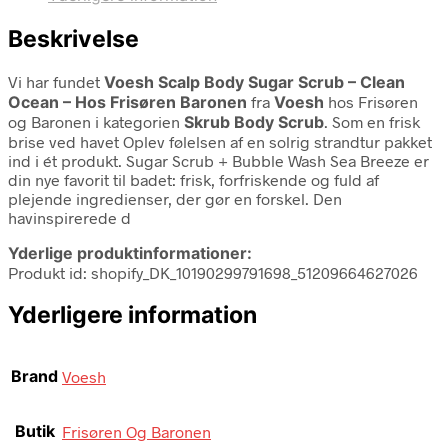
Beskrivelse
Vi har fundet
Voesh Scalp Body Sugar Scrub – Clean
Ocean – Hos Frisøren Baronen
fra
Voesh
hos Frisøren
og Baronen i kategorien
Skrub Body Scrub
. Som en frisk
brise ved havet Oplev følelsen af en solrig strandtur pakket
ind i ét produkt. Sugar Scrub + Bubble Wash Sea Breeze er
din nye favorit til badet: frisk, forfriskende og fuld af
plejende ingredienser, der gør en forskel. Den
havinspirerede d
Yderlige produktinformationer:
Produkt id: shopify_DK_10190299791698_51209664627026
Yderligere information
Brand
Voesh
Butik
Frisøren Og Baronen