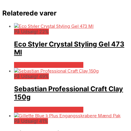
Relaterede varer
På Udsalg! 22%
Eco Styler Crystal Styling Gel 473
Ml
På Udsalg hos Billigparfume.dk
På Udsalg! 49%
Sebastian Professional Craft Clay
150g
På Udsalg hos Billigparfume.dk
På Udsalg! 41%