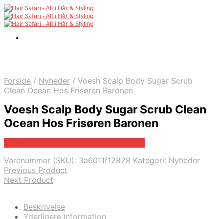
Forside
/
Nyheder
/
Voesh Scalp Body Sugar Scrub
Clean Ocean Hos Frisøren Baronen
Voesh Scalp Body Sugar Scrub Clean
Ocean Hos Frisøren Baronen
Bedste pris hos Frisorenogbaronen.dk
Varenummer (SKU):
3a6011f12828
Kategori:
Nyheder
Previous Product
Next Product
Beskrivelse
Yderligere information