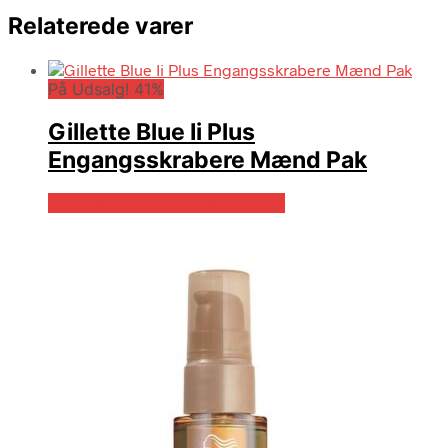
Relaterede varer
På Udsalg! 41%
Gillette Blue Ii Plus
Engangsskrabere Mænd Pak
På Udsalg hos Billigparfume.dk