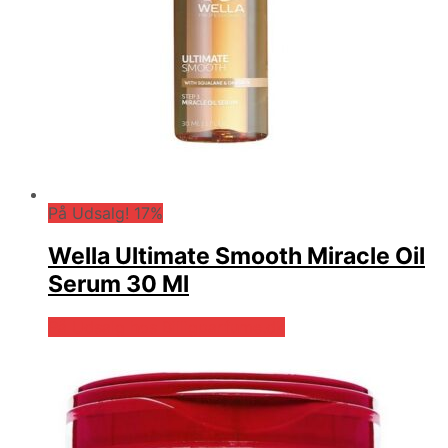
På Udsalg! 17%
Wella Ultimate Smooth Miracle Oil
Serum 30 Ml
På Udsalg hos Billigparfume.dk