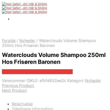
Forside
/
Nyheder
/
Waterclouds Volume Shampoo
250ml Hos Frisøren Baronen
Waterclouds Volume Shampoo 250ml
Hos Frisøren Baronen
Bedste pris hos Frisorenogbaronen.dk
Varenummer (SKU):
afbfd652ee2c
Kategori:
Nyheder
Previous Product
Next Product
Beskrivelse
Yderligere information