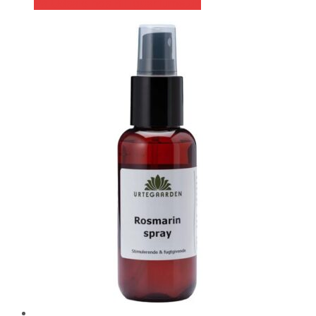
På Udsalg hos Billigparfume.dk