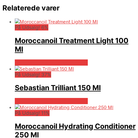
Relaterede varer
På Udsalg! 6%
Moroccanoil Treatment Light 100
Ml
På Udsalg hos Billigparfume.dk
På Udsalg! 37%
Sebastian Trilliant 150 Ml
På Udsalg hos Billigparfume.dk
På Udsalg! 11%
Moroccanoil Hydrating Conditioner
250 Ml