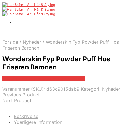
Forside
/
Nyheder
/
Wonderskin Fyp Powder Puff Hos
Frisøren Baronen
Wonderskin Fyp Powder Puff Hos
Frisøren Baronen
Bedste pris hos Frisorenogbaronen.dk
Varenummer (SKU):
d63c9015dab9
Kategori:
Nyheder
Previous Product
Next Product
Beskrivelse
Yderligere information