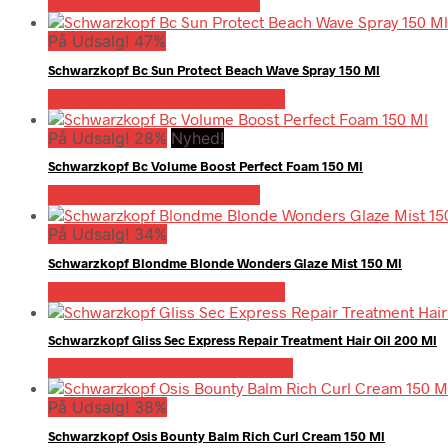
På Udsalg hos Hairoutlet.dk
På Udsalg! 47%
Schwarzkopf Bc Sun Protect Beach Wave Spray 150 Ml
På Udsalg hos Billigparfume.dk
På Udsalg! 28%
Nyhed!
Schwarzkopf Bc Volume Boost Perfect Foam 150 Ml
På Udsalg hos Hairoutlet.dk
På Udsalg! 34%
Schwarzkopf Blondme Blonde Wonders Glaze Mist 150 Ml
På Udsalg hos Billigparfume.dk
Schwarzkopf Gliss Sec Express Repair Treatment Hair Oil 200 Ml
Bedste pris hos Billigparfume.dk
På Udsalg! 38%
Schwarzkopf Osis Bounty Balm Rich Curl Cream 150 Ml