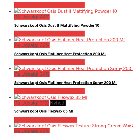
På Udsalg hos Billigparfume.dk
På Udsalg! 44%
Schwarzkopf Osis Dust It Mattifying Powder 10
På Udsalg hos Billigparfume.dk
På Udsalg! 32%
Schwarzkopf Osis Flatliner Heat Protection 200 Ml
På Udsalg hos Billigparfume.dk
På Udsalg! 34%
Schwarzkopf Osis Flatliner Heat Protection Spray 200 Ml
På Udsalg hos Billigparfume.dk
På Udsalg! 31%
Nyhed!
Schwarzkopf Osis Flexwax 85 Ml
På Udsalg hos Hairoutlet.dk
På Udsalg! 44%