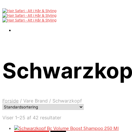
Schwarzkop
Forside
/
Vare Brand
/
Schwarzkopf
Viser 1–25 af 42 resultater