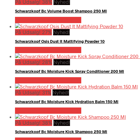
På Udsalg! 38%
Nyhed!
Schwarzkopf Bc Volume Boost Shampoo 250 Ml
På Udsalg hos Hairoutlet.dk
På Udsalg! 27%
Nyhed!
Schwarzkopf Osis Dust It Mattifying Powder 10
På Udsalg hos Hairoutlet.dk
På Udsalg! 28%
Nyhed!
Schwarzkopf Bc Moisture Kick Spray Conditioner 200 Ml
På Udsalg hos Hairoutlet.dk
På Udsalg! 31%
Nyhed!
Schwarzkopf Bc Moisture Kick Hydration Balm 150 Ml
På Udsalg hos Hairoutlet.dk
På Udsalg! 38%
Nyhed!
Schwarzkopf Bc Moisture Kick Shampoo 250 Ml