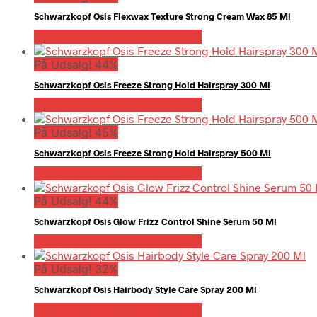
Schwarzkopf Osis Flexwax Texture Strong Cream Wax 85 Ml
På Udsalg hos Billigparfume.dk
På Udsalg! 44%
Schwarzkopf Osis Freeze Strong Hold Hairspray 300 Ml
På Udsalg hos Billigparfume.dk
På Udsalg! 45%
Schwarzkopf Osis Freeze Strong Hold Hairspray 500 Ml
På Udsalg hos Billigparfume.dk
På Udsalg! 44%
Schwarzkopf Osis Glow Frizz Control Shine Serum 50 Ml
På Udsalg hos Billigparfume.dk
På Udsalg! 32%
Schwarzkopf Osis Hairbody Style Care Spray 200 Ml
På Udsalg hos Billigparfume.dk