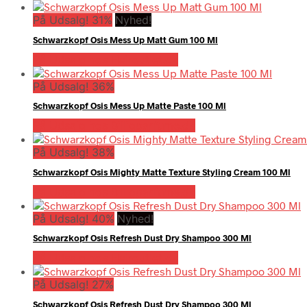
På Udsalg! 31%
Nyhed!
Schwarzkopf Osis Mess Up Matt Gum 100 Ml
På Udsalg hos Hairoutlet.dk
På Udsalg! 36%
Schwarzkopf Osis Mess Up Matte Paste 100 Ml
På Udsalg hos Billigparfume.dk
På Udsalg! 38%
Schwarzkopf Osis Mighty Matte Texture Styling Cream 100 Ml
På Udsalg hos Billigparfume.dk
På Udsalg! 40%
Nyhed!
Schwarzkopf Osis Refresh Dust Dry Shampoo 300 Ml
På Udsalg hos Hairoutlet.dk
På Udsalg! 27%
Schwarzkopf Osis Refresh Dust Dry Shampoo 300 Ml