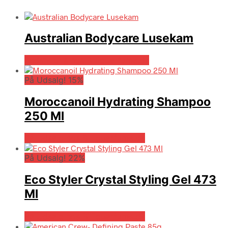
Australian Bodycare Lusekam
Bedste pris hos Billigparfume.dk
På Udsalg! 15%
Moroccanoil Hydrating Shampoo
250 Ml
På Udsalg hos Billigparfume.dk
På Udsalg! 22%
Eco Styler Crystal Styling Gel 473
Ml
På Udsalg hos Billigparfume.dk