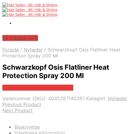
På Udsalg! 34%
Forside
/
Nyheder
/
Schwarzkopf Osis Flatliner Heat
Protection Spray 200 Ml
Schwarzkopf Osis Flatliner Heat
Protection Spray 200 Ml
På Udsalg hos Billigparfume.dk
Varenummer (SKU):
4045787140361
Kategori:
Nyheder
Previous Product
Next Product
Beskrivelse
Yderligere information