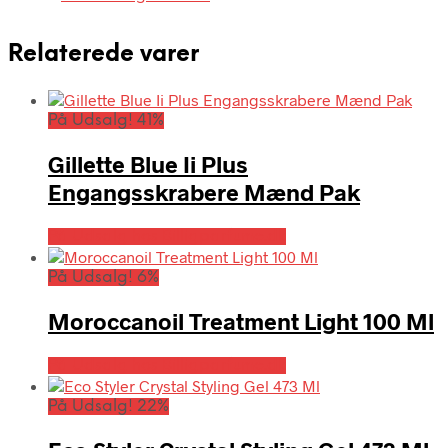
Relaterede varer
På Udsalg! 41%
Gillette Blue Ii Plus
Engangsskrabere Mænd Pak
På Udsalg hos Billigparfume.dk
På Udsalg! 6%
Moroccanoil Treatment Light 100 Ml
På Udsalg hos Billigparfume.dk
På Udsalg! 22%