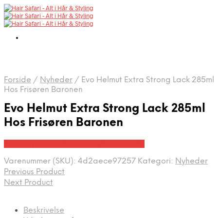
Forside
/
Nyheder
/
Evo Helmut Extra Strong Lack 285ml
Hos Frisøren Baronen
Evo Helmut Extra Strong Lack 285ml
Hos Frisøren Baronen
Bedste pris hos Frisorenogbaronen.dk
Varenummer (SKU):
4d2aece97257
Kategori:
Nyheder
Previous Product
Next Product
Beskrivelse