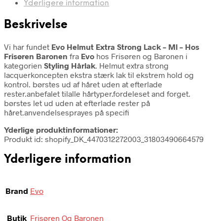
Yderligere information
Beskrivelse
Vi har fundet
Evo Helmut Extra Strong Lack – Ml – Hos
Frisøren Baronen
fra
Evo
hos Frisøren og Baronen i
kategorien
Styling Hårlak
. Helmut extra strong
lacquerkoncepten ekstra stærk lak til ekstrem hold og
kontrol. børstes ud af håret uden at efterlade
rester.anbefalet tilalle hårtyper.fordeleset and forget.
børstes let ud uden at efterlade rester på
håret.anvendelsesprayes på specifi
Yderlige produktinformationer:
Produkt id: shopify_DK_4470312272003_31803490664579
Yderligere information
Brand
Evo
Butik
Frisøren Og Baronen