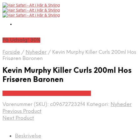
På Udsalg! 30%
Forside
/
Nyheder
/
Kevin Murphy Killer Curls 200ml Hos
Frisøren Baronen
Kevin Murphy Killer Curls 200ml Hos
Frisøren Baronen
På Udsalg hos Frisorenogbaronen.dk
Varenummer (SKU):
c096727232f4
Kategori:
Nyheder
Previous Product
Next Product
Beskrivelse