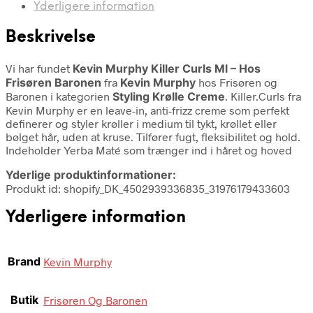
Yderligere information
Beskrivelse
Vi har fundet
Kevin Murphy Killer Curls Ml – Hos
Frisøren Baronen
fra
Kevin Murphy
hos Frisøren og
Baronen i kategorien
Styling Krølle Creme
. Killer.Curls fra
Kevin Murphy er en leave-in, anti-frizz creme som perfekt
definerer og styler krøller i medium til tykt, krøllet eller
bølget hår, uden at kruse. Tilfører fugt, fleksibilitet og hold.
Indeholder Yerba Maté som trænger ind i håret og hoved
Yderlige produktinformationer:
Produkt id: shopify_DK_4502939336835_31976179433603
Yderligere information
Brand
Kevin Murphy
Butik
Frisøren Og Baronen