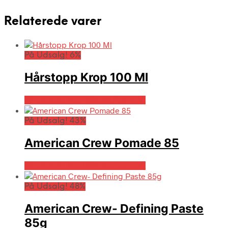
Relaterede varer
På Udsalg! 6%
Hårstopp Krop 100 Ml
På Udsalg hos Billigparfume.dk
På Udsalg! 43%
American Crew Pomade 85
På Udsalg hos Billigparfume.dk
På Udsalg! 48%
American Crew- Defining Paste
85g