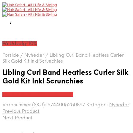
På Udsalg! 10%
Forside
/
Nyheder
/
Libling Curl Band Heatless Curler
Silk Gold Kit Inkl Scrunchies
Libling Curl Band Heatless Curler Silk
Gold Kit Inkl Scrunchies
På Udsalg hos Billigparfume.dk
Varenummer (SKU):
5744005250897
Kategori:
Nyheder
Previous Product
Next Product