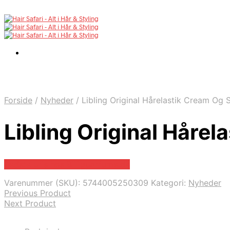
Forside
/
Nyheder
/
Libling Original Hårelastik Cream Og
Libling Original Håre
Bedste pris hos Billigparfume.dk
Varenummer (SKU):
5744005250309
Kategori:
Nyheder
Previous Product
Next Product