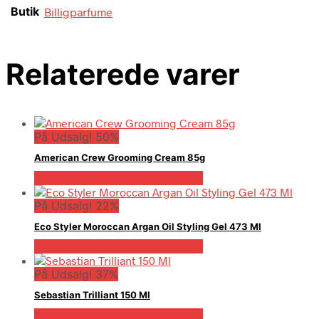
Butik
Billigparfume
Relaterede varer
På Udsalg! 50%
American Crew Grooming Cream 85g
På Udsalg hos Billigparfume.dk
På Udsalg! 22%
Eco Styler Moroccan Argan Oil Styling Gel 473 Ml
På Udsalg hos Billigparfume.dk
På Udsalg! 37%
Sebastian Trilliant 150 Ml
På Udsalg hos Billigparfume.dk