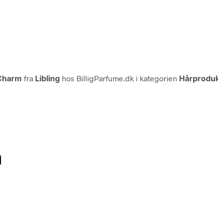
 Charm
fra
Libling
hos BilligParfume.dk i kategorien
Hårproduk
n