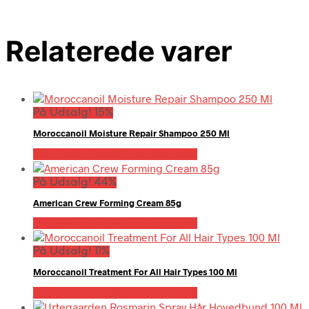
Relaterede varer
På Udsalg! 15%
Moroccanoil Moisture Repair Shampoo 250 Ml
På Udsalg hos Billigparfume.dk
På Udsalg! 44%
American Crew Forming Cream 85g
På Udsalg hos Billigparfume.dk
På Udsalg! 11%
Moroccanoil Treatment For All Hair Types 100 Ml
På Udsalg hos Billigparfume.dk