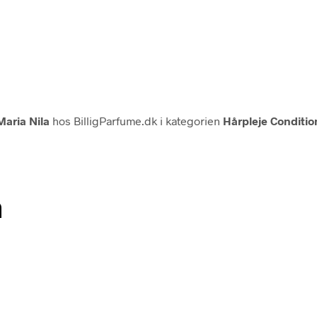
Maria Nila
hos BilligParfume.dk i kategorien
Hårpleje Conditi
n