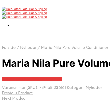
Forside
/
Nyheder
/
Maria Nila Pure Volume Conditioner 
Maria Nila Pure Volum
Bedste pris hos Billigparfume.dk
Varenummer (SKU):
7391681036161
Kategori:
Nyheder
Previous Product
Next Product