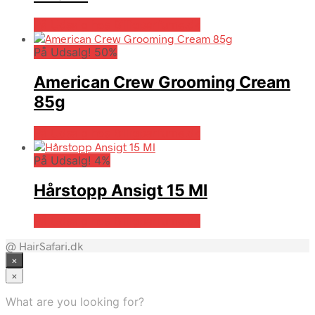
På Udsalg hos Billigparfume.dk
På Udsalg! 50%
American Crew Grooming Cream
85g
På Udsalg hos Billigparfume.dk
På Udsalg! 4%
Hårstopp Ansigt 15 Ml
På Udsalg hos Billigparfume.dk
@ HairSafari.dk
×
×
What are you looking for?