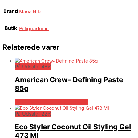
Brand
Maria Nila
Butik
Billigparfume
Relaterede varer
På Udsalg! 48%
American Crew- Defining Paste
85g
På Udsalg hos Billigparfume.dk
På Udsalg! 22%
Eco Styler Coconut Oil Styling Gel
473 Ml