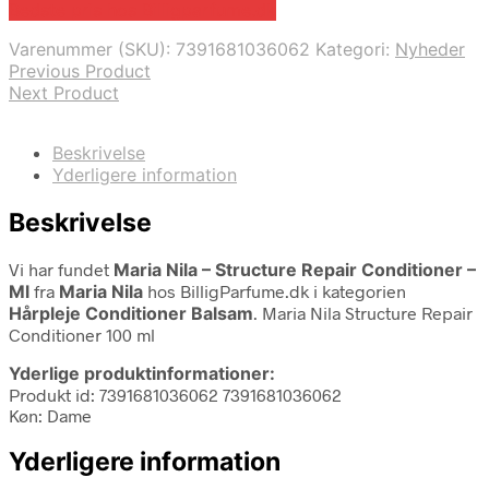
Bedste pris hos Billigparfume.dk
Varenummer (SKU):
7391681036062
Kategori:
Nyheder
Previous Product
Next Product
Beskrivelse
Yderligere information
Beskrivelse
Vi har fundet
Maria Nila – Structure Repair Conditioner –
Ml
fra
Maria Nila
hos BilligParfume.dk i kategorien
Hårpleje Conditioner Balsam
. Maria Nila Structure Repair
Conditioner 100 ml
Yderlige produktinformationer:
Produkt id: 7391681036062 7391681036062
Køn: Dame
Yderligere information